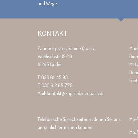
und Wege.
KONTAKT
Zahnarztpraxis Sabine Quack
Mon
Wühlischstr. 15/16
Dien
10245 Berlin
Mit
Don
T: 030 611 45 83
Frei
F: 030 612 85 775
Mail: kontakt@zap-sabinequack.de
Telefonische Sprechzeiten in denen Sie uns
Mo-F
persönlich erreichen können
Mo, 