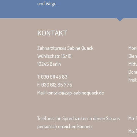
und Wege.
KONTAKT
Zahnarztpraxis Sabine Quack
Mon
Wühlischstr. 15/16
Dien
10245 Berlin
Mit
Don
T: 030 611 45 83
Frei
F: 030 612 85 775
Mail: kontakt@zap-sabinequack.de
Telefonische Sprechzeiten in denen Sie uns
Mo-F
persönlich erreichen können
Mo, 